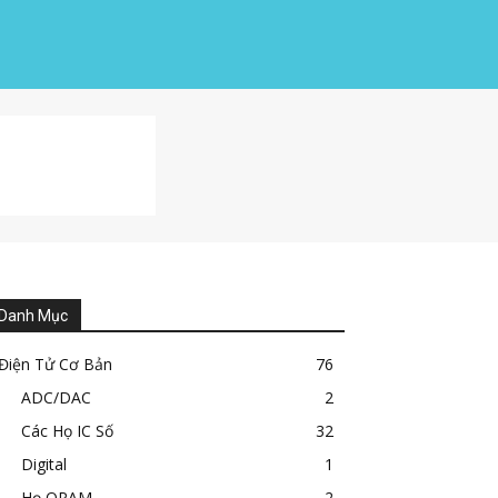
Danh Mục
Điện Tử Cơ Bản
76
ADC/DAC
2
Các Họ IC Số
32
Digital
1
Họ OPAM
2