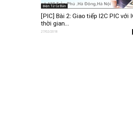
Điện Tử Cơ Bản
[PIC] Bài 2: Giao tiếp I2C PIC với 
thời gian...
27/02/2018