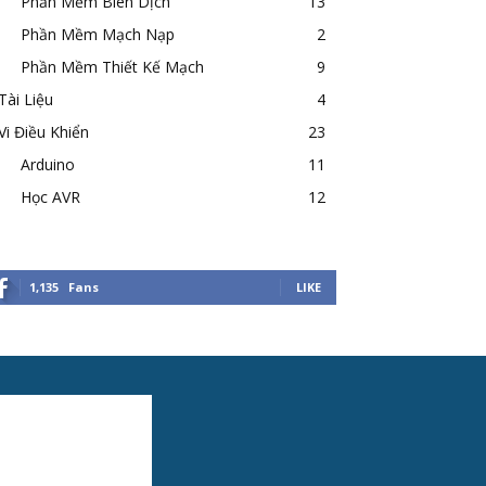
Phần Mềm Biên Dịch
13
Phần Mềm Mạch Nạp
2
Phần Mềm Thiết Kế Mạch
9
Tài Liệu
4
Vi Điều Khiển
23
Arduino
11
Học AVR
12
1,135
Fans
LIKE