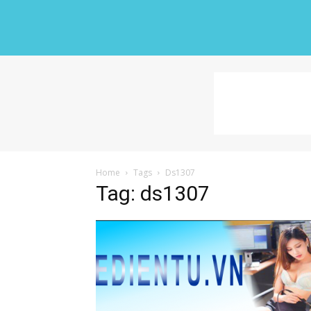
Home
Tags
Ds1307
Tag: ds1307