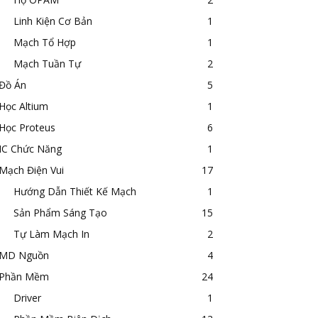
Linh Kiện Cơ Bản
1
Mạch Tổ Hợp
1
Mạch Tuần Tự
2
Đồ Án
5
Học Altium
1
Học Proteus
6
IC Chức Năng
1
Mạch Điện Vui
17
Hướng Dẫn Thiết Kế Mạch
1
Sản Phẩm Sáng Tạo
15
Tự Làm Mạch In
2
MD Nguồn
4
Phần Mềm
24
Driver
1